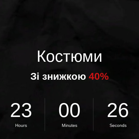
Костюми
Зі знижкою
40%
23
00
25
Hours
Minutes
Seconds