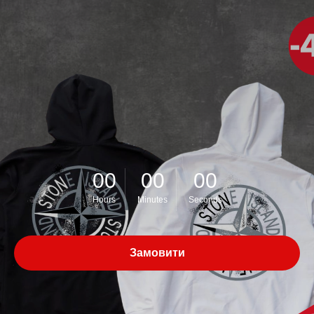
00
00
00
Hours
Minutes
Seconds
Замовити