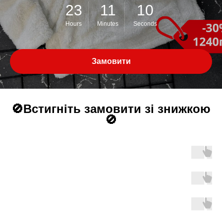
23
11
09
Hours
Minutes
Seconds
Замовити
🚫Встигніть замовити зі знижкою
🚫