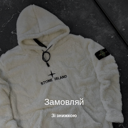
Замовляй
Зі знижкою