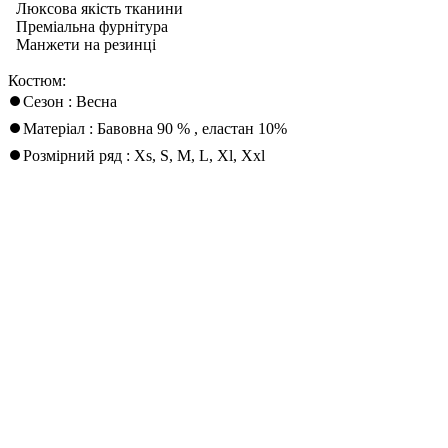
Люксова якість тканини
Преміальна фурнітура
Манжети на резинці
Костюм:
⏺Сезон : Весна
⏺Матеріал : Бавовна 90 % , еластан 10%
⏺Розмірний ряд : Xs, S, M, L, Xl, Xxl