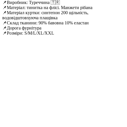
📌Виробник: Туреччина 🇹🇷
📌Матеріал: тинитка на флісі. Манжети рібана
📌Матеріал куртки: синтепон 200 щільність,
водовідштовхуюча плащівка
📌Склад тканини: 90% бавовна 10% еластан
📌Дорога фурнітура
📌Розміри: S/M/L/XL/XXL