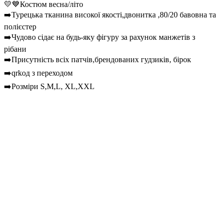
💛💙Костюм весна/літо
➡️Турецька тканина високої якості,двонитка ,80/20 бавовна та
полієстер
➡️Чудово сідає на будь-яку фігуру за рахунок манжетів з
рібани
➡️Присутність всіх патчів,брендованих гудзиків, бірок
➡️qrkoд з переходом
➡️Розміри S,M,L, XL,XXL