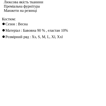
Люксова якість тканини
Преміальна фурнітура
Манжети на резинці
Костюм:
⏺Сезон : Весна
⏺Матеріал : Бавовна 90 % , еластан 10%
⏺Розмірний ряд : Xs, S, M, L, Xl, Xxl