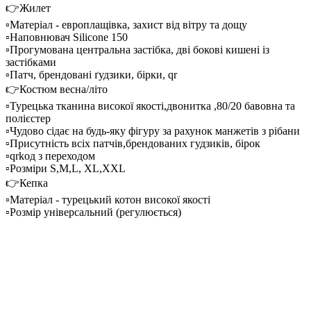
👉Жилет
▫️Матеріал - европлащівка, захист від вітру та дощу
▫️Наповнювач Silicone 150
▫️Прогумована центральна застібка, дві бокові кишені із
застібками
▫️Патч, брендовані ґудзики, бірки, qr
👉Костюм весна/літо
▫️Турецька тканина високої якості,двонитка ,80/20 бавовна та
полієстер
▫️Чудово сідає на будь-яку фігуру за рахунок манжетів з рібани
▫️Присутність всіх патчів,брендованих гудзиків, бірок
▫️qrkoд з переходом
▫️Розміри S,M,L, XL,XXL
👉Кепка
▫️Матеріал - турецький котон високої якості
▫️Розмір універсальний (регулюється)