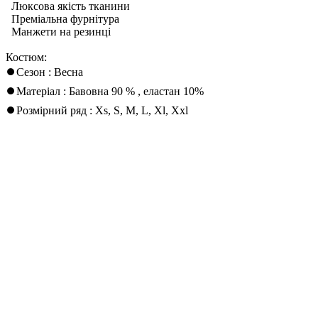
Люксова якість тканини
Преміальна фурнітура
Манжети на резинці
Костюм:
⏺Сезон : Весна
⏺Матеріал : Бавовна 90 % , еластан 10%
⏺Розмірний ряд : Xs, S, M, L, Xl, Xxl