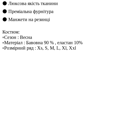
⚫️ Люксова якість тканини
⚫️ Преміальна фурнітура
⚫️ Манжети на резинці
Костюм:
▫️Сезон : Весна
▫️Матеріал : Бавовна 90 % , еластан 10%
▫️Розмірний ряд : Xs, S, M, L, Xl, Xxl