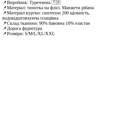
📌Виробник: Туреччина 🇹🇷
📌Матеріал: тинитка на флісі. Манжети рібана
📌Матеріал куртки: синтепон 200 щільність,
водовідштовхуюча плащівка
📌Склад тканини: 90% бавовна 10% еластан
📌Дорога фурнітура
📌Розміри: S/M/L/XL/XXL