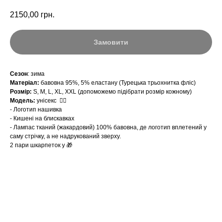
2150,00
грн.
Замовити
Сезон
: зима
Матеріал:
бавовна 95%, 5% еластану (Турецька трьохнитка фліс)
Розмір:
S, M, L, XL, XXL (допоможемо підібрати розмір кожному)
Модель:
унісекс ☝🏻
- Логотип нашивка
- Кишені на блискавках
- Лампас тканий (жакардовий) 100% бавовна, де логотип вплетений у
саму стрічку, а не надрукований зверху.
2 пари шкарпеток у 🎁