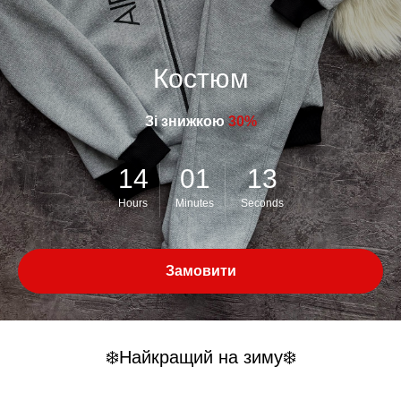
Костюм
Зі знижкою
30%
14
01
13
Hours
Minutes
Seconds
Замовити
❄️Найкращий на зиму❄️