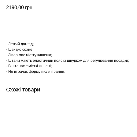
2190,00
грн.
Замовити
- Легкий догляд;
- Швидко сохне;
- Зіпер має містку кишеню;
- Штани мають еластичний пояс із шнурком для регулювання посадки;
- В штанах є місткі кишені;
- Не втрачає форму після прання.
Схожі товари