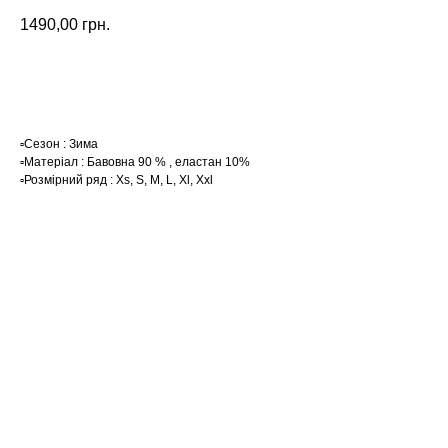
1490,00
грн.
Замовити
▫️Сезон : Зима
▫️Матеріал : Бавовна 90 % , еластан 10%
▫️Розмірний ряд : Xs, S, M, L, Xl, Xxl