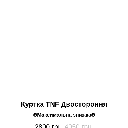
Куртка TNF Двостороння
❄️Максимальна знижка❄️
2800
грн.
4950
грн.