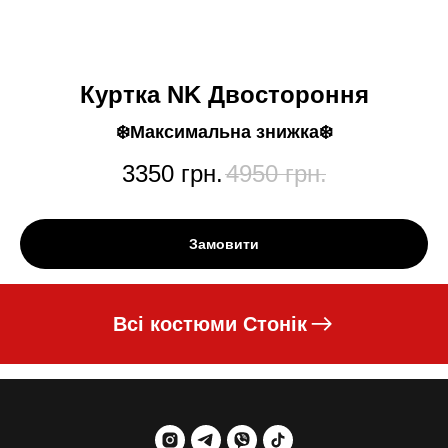
Куртка NK Двостороння
❄️Максимальна знижка❄️
3350
грн.
4950
грн.
Замовити
Всі костюми Стонік