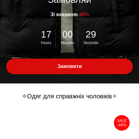
Зі знижкою
40%
17
00
29
Hours
Minutes
Seconds
Замовити
✧Oдяг для справжніх чоловіків✧
SALE
-40%