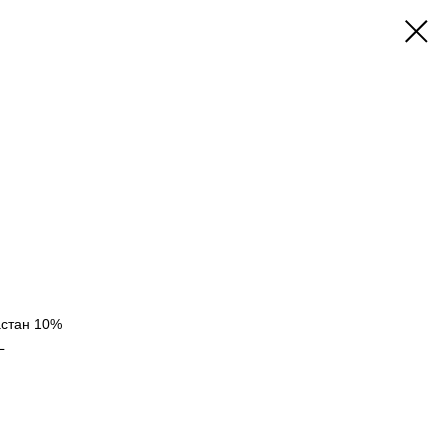
ластан 10%
L