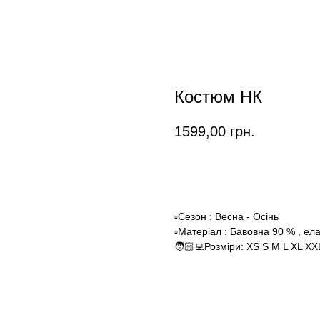
Костюм НК
1599,00
грн.
Замовити
▫️Сезон : Весна - Осінь
▫️Матеріал : Бавовна 90 % , е
🧑🏻‍💻Розміри: XS S M L XL XX