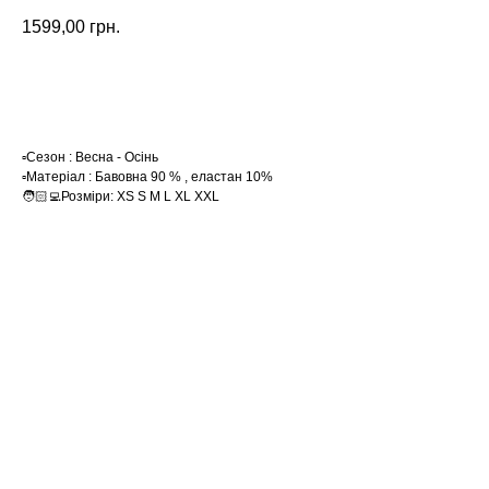
1599,00
грн.
Замовити
▫️Сезон : Весна - Осінь
▫️Матеріал : Бавовна 90 % , еластан 10%
🧑🏻‍💻Розміри: XS S M L XL XXL