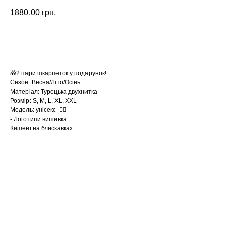
1880,00
грн.
Замовити
🎁2 пари шкарпеток у подарунок!
Сезон: Весна/Літо/Осінь
Матеріал: Турецька двухнитка
Розмір: S, M, L, XL, XXL
Модель: унісекс ☝🏻
- Логотипи вишивка
Кишені на блискавках