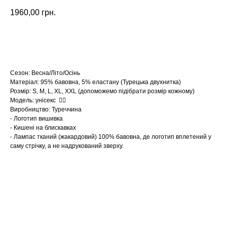
1960,00
грн.
Замовити
Сезон: Весна/Літо/Осінь
Матеріал: 95% бавовна, 5% еластану (Турецька двухнитка)
Розмір: S, M, L, XL, XXL (допоможемо підібрати розмір кожному)
Модель: унісекс ☝🏻
Виробництво: Туреччина
- Логотип вишивка
- Кишені на блискавках
- Лампас тканий (жакардовий) 100% бавовна, де логотип вплетений у
саму стрічку, а не надрукований зверху.