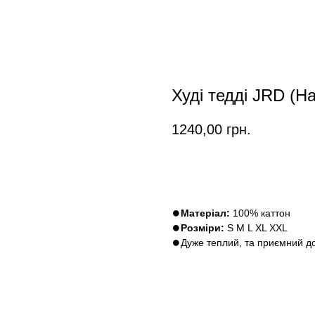
Худі тедді JRD (Н
1240,00
грн.
Замовити
⏺
Матеріал:
100% каттон
⏺
Розміри:
S M L XL XXL
⏺Дуже теплий, та приємний до