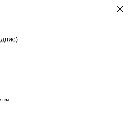
адпис)
 тіла