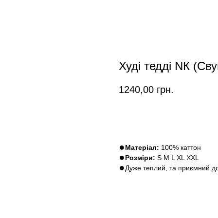
Худі тедді NК (Св
1240,00
грн.
Замовити
⏺
Матеріал:
100% каттон
⏺
Розміри:
S M L XL XXL
⏺Дуже теплий, та приємний до