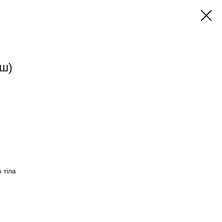
уш)
 тіла