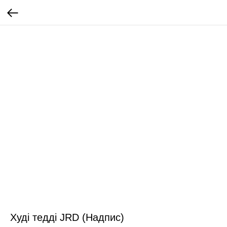
Худі тедді JRD (Надпис)