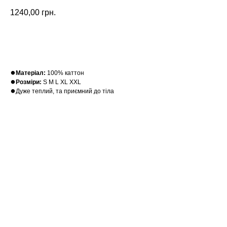
1240,00
грн.
Замовити
⏺
Матеріал:
100% каттон
⏺
Розміри:
S M L XL XXL
⏺Дуже теплий, та приємний до тіла