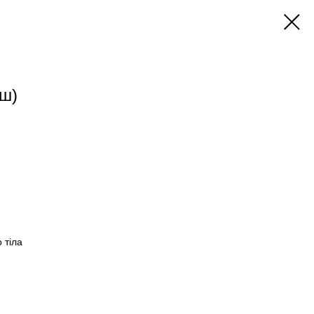
уш)
 тіла