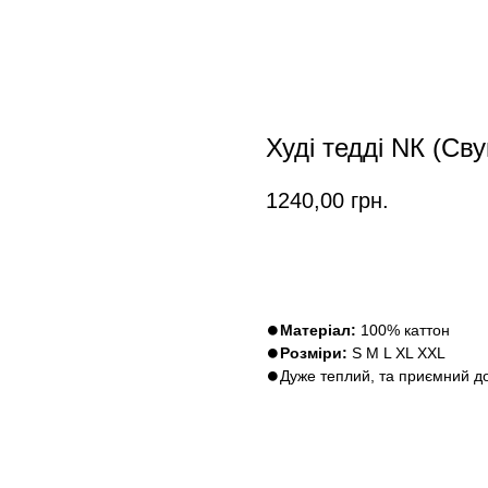
Худі тедді NК (Св
1240,00
грн.
Замовити
⏺
Матеріал:
100% каттон
⏺
Розміри:
S M L XL XXL
⏺Дуже теплий, та приємний до